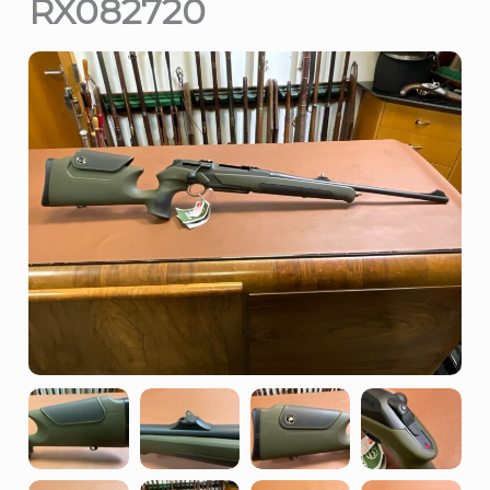
RX082720