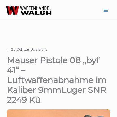
Zum
Inhalt
springen
← Zurück zur Übersicht
Mauser Pistole 08 „byf
41“ –
Luftwaffenabnahme im
Kaliber 9mmLuger SNR
2249 Kü